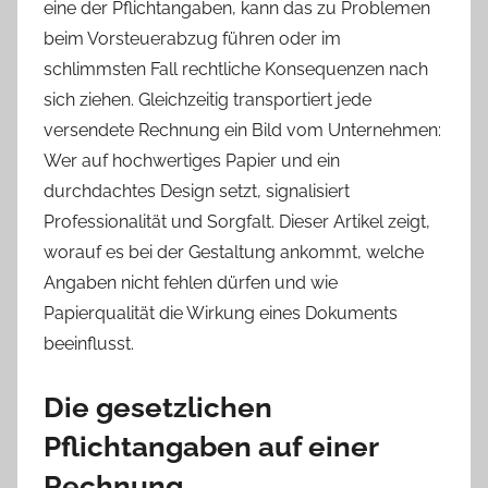
eine der Pflichtangaben, kann das zu Problemen
a
beim Vorsteuerabzug führen oder im
m
schlimmsten Fall rechtliche Konsequenzen nach
J
sich ziehen. Gleichzeitig transportiert jede
u
versendete Rechnung ein Bild vom Unternehmen:
l
Wer auf hochwertiges Papier und ein
i
durchdachtes Design setzt, signalisiert
2
,
Professionalität und Sorgfalt. Dieser Artikel zeigt,
2
worauf es bei der Gestaltung ankommt, welche
0
Angaben nicht fehlen dürfen und wie
2
Papierqualität die Wirkung eines Dokuments
6
beeinflusst.
Die gesetzlichen
Pflichtangaben auf einer
Rechnung