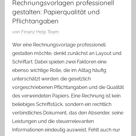
Rechnungsvorlagen professionell
gestalten: Papierqualität und
Pflichtangaben
V
von
Finanz Help Team
e
Wer eine Rechnungsvorlage professionell
r
gestalten möchte, denkt zunächst an Layout und
ö
Schriftart. Dabei spielen zwei Faktoren eine
f
ebenso wichtige Rolle, die im Alltag häufig
f
unterschätzt werden: die gesetzlich
e
n
vorgeschriebenen Pflichtangaben und die Qualität
t
des verwendeten Papiers. Eine Rechnung ist kein
l
beliebiges Schriftstück, sondern ein rechtlich
i
verbindliches Dokument, das den Absender, seine
c
Leistungen und die steuerrelevanten
h
Informationen eindeutig ausweist. Fehlt auch nur
t