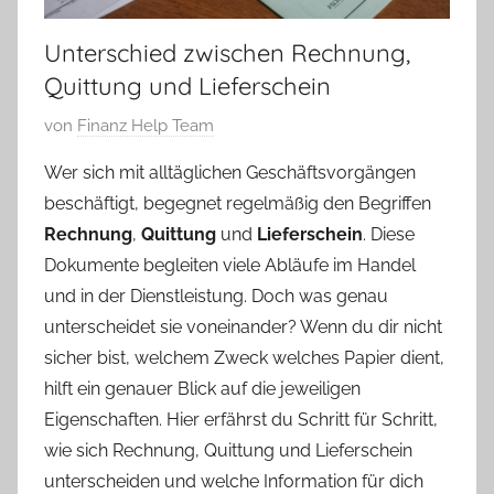
Unterschied zwischen Rechnung,
Quittung und Lieferschein
V
von
Finanz Help Team
e
Wer sich mit alltäglichen Geschäftsvorgängen
r
beschäftigt, begegnet regelmäßig den Begriffen
ö
Rechnung
,
Quittung
und
Lieferschein
. Diese
f
Dokumente begleiten viele Abläufe im Handel
f
und in der Dienstleistung. Doch was genau
e
n
unterscheidet sie voneinander? Wenn du dir nicht
t
sicher bist, welchem Zweck welches Papier dient,
l
hilft ein genauer Blick auf die jeweiligen
i
Eigenschaften. Hier erfährst du Schritt für Schritt,
c
wie sich Rechnung, Quittung und Lieferschein
h
unterscheiden und welche Information für dich