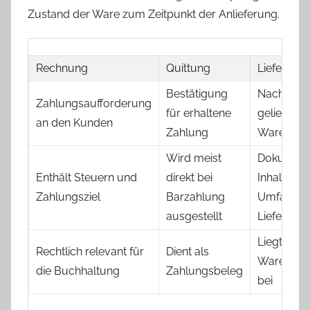
Zustand der Ware zum Zeitpunkt der Anlieferung.
Rechnung
Quittung
Liefersche
Bestätigung
Nachweis
Zahlungsaufforderung
für erhaltene
gelieferte
an den Kunden
Zahlung
Waren
Wird meist
Dokumenti
Enthält Steuern und
direkt bei
Inhalt und
Zahlungsziel
Barzahlung
Umfang d
ausgestellt
Lieferung
Liegt der
Rechtlich relevant für
Dient als
Warensen
die Buchhaltung
Zahlungsbeleg
bei