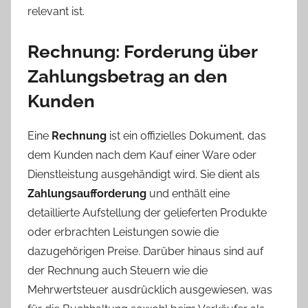
t
relevant ist.
a
m
Rechnung: Forderung über
M
Zahlungsbetrag an den
a
i
Kunden
2
7
Eine
Rechnung
ist ein offizielles Dokument, das
,
dem Kunden nach dem Kauf einer Ware oder
2
Dienstleistung ausgehändigt wird. Sie dient als
0
Zahlungsaufforderung
und enthält eine
2
detaillierte Aufstellung der gelieferten Produkte
5
oder erbrachten Leistungen sowie die
dazugehörigen Preise. Darüber hinaus sind auf
der Rechnung auch Steuern wie die
Mehrwertsteuer ausdrücklich ausgewiesen, was