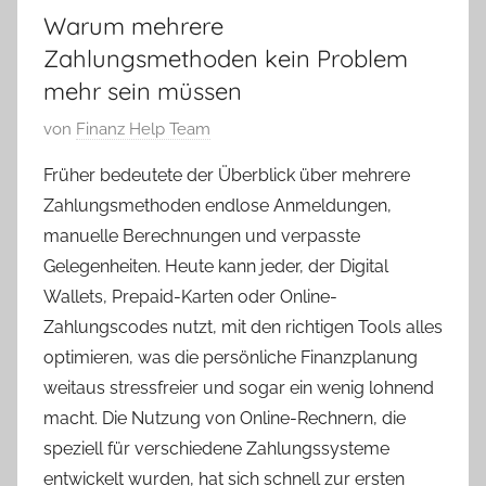
Warum mehrere
Zahlungsmethoden kein Problem
mehr sein müssen
V
von
Finanz Help Team
e
Früher bedeutete der Überblick über mehrere
r
Zahlungsmethoden endlose Anmeldungen,
ö
manuelle Berechnungen und verpasste
f
Gelegenheiten. Heute kann jeder, der Digital
f
Wallets, Prepaid-Karten oder Online-
e
n
Zahlungscodes nutzt, mit den richtigen Tools alles
t
optimieren, was die persönliche Finanzplanung
l
weitaus stressfreier und sogar ein wenig lohnend
i
macht. Die Nutzung von Online-Rechnern, die
c
speziell für verschiedene Zahlungssysteme
h
entwickelt wurden, hat sich schnell zur ersten