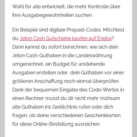
t
Wahl für alle entwickelt, die mehr Kontrolle über
a
ihre Ausgabegewohnheiten suchen.
m
M
Ein Beispiel sind digitale Prepaid-Codes. Möchtest
a
du
Jeton Cash Gutscheine kaufen auf Eneba
?
i
Dann kannst du sofort berechnen, wie sich dein
2
Jeton Cash-Guthaben in die Landeswährung
0
umgerechnet, ein Budget für anstehende
,
Ausgaben erstellen oder dein Guthaben vor einer
2
größeren Anschaffung noch einmal überprüfen.
0
Dank der bequemen Eingabe des Code-Wertes in
2
6
einen Rechner musst du dir nicht mehr mühsam
alte Guthaben ins Gedächtnis rufen oder dich
fragen, ob deine verschiedenen Geschenkkarten
für diese Online-Bestellung ausreichen.