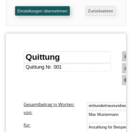
Bet
zzg
Ges
Gesamtbetrag in Worten:
von:
für: